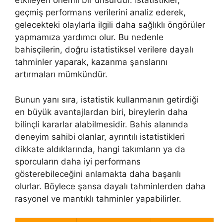
etkileyen önemli bir unsurdur. İstatistikler,
geçmiş performans verilerini analiz ederek,
gelecekteki olaylarla ilgili daha sağlıklı öngörüler
yapmamıza yardımcı olur. Bu nedenle
bahisçilerin, doğru istatistiksel verilere dayalı
tahminler yaparak, kazanma şanslarını
artırmaları mümkündür.
Bunun yanı sıra, istatistik kullanmanın getirdiği
en büyük avantajlardan biri, bireylerin daha
bilinçli kararlar alabilmesidir. Bahis alanında
deneyim sahibi olanlar, ayrıntılı istatistikleri
dikkate aldıklarında, hangi takımların ya da
sporcuların daha iyi performans
gösterebileceğini anlamakta daha başarılı
olurlar. Böylece şansa dayalı tahminlerden daha
rasyonel ve mantıklı tahminler yapabilirler.