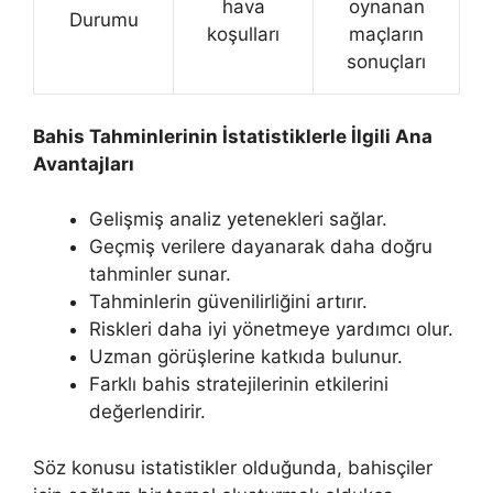
hava
oynanan
Durumu
koşulları
maçların
sonuçları
Bahis Tahminlerinin İstatistiklerle İlgili Ana
Avantajları
Gelişmiş analiz yetenekleri sağlar.
Geçmiş verilere dayanarak daha doğru
tahminler sunar.
Tahminlerin güvenilirliğini artırır.
Riskleri daha iyi yönetmeye yardımcı olur.
Uzman görüşlerine katkıda bulunur.
Farklı bahis stratejilerinin etkilerini
değerlendirir.
Söz konusu istatistikler olduğunda, bahisçiler