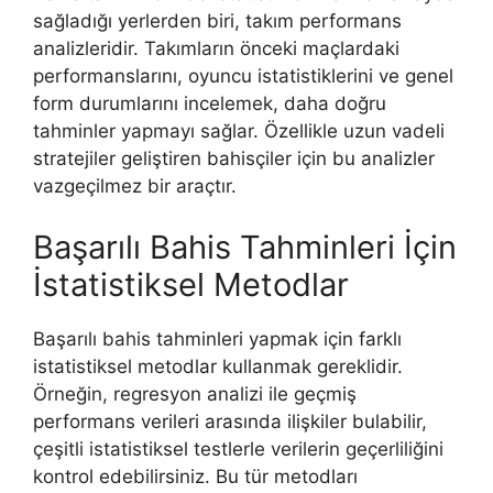
sağladığı yerlerden biri, takım performans
analizleridir. Takımların önceki maçlardaki
performanslarını, oyuncu istatistiklerini ve genel
form durumlarını incelemek, daha doğru
tahminler yapmayı sağlar. Özellikle uzun vadeli
stratejiler geliştiren bahisçiler için bu analizler
vazgeçilmez bir araçtır.
Başarılı Bahis Tahminleri İçin
İstatistiksel Metodlar
Başarılı bahis tahminleri yapmak için farklı
istatistiksel metodlar kullanmak gereklidir.
Örneğin, regresyon analizi ile geçmiş
performans verileri arasında ilişkiler bulabilir,
çeşitli istatistiksel testlerle verilerin geçerliliğini
kontrol edebilirsiniz. Bu tür metodları