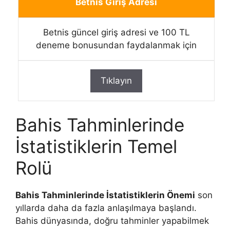
Betnis Giriş Adresi
Betnis güncel giriş adresi ve 100 TL
deneme bonusundan faydalanmak için
Tıklayın
Bahis Tahminlerinde
İstatistiklerin Temel
Rolü
Bahis Tahminlerinde İstatistiklerin Önemi
son
yıllarda daha da fazla anlaşılmaya başlandı.
Bahis dünyasında, doğru tahminler yapabilmek