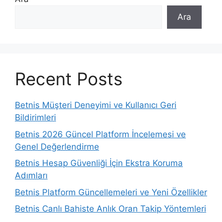
Ara
Recent Posts
Betnis Müşteri Deneyimi ve Kullanıcı Geri
Bildirimleri
Betnis 2026 Güncel Platform İncelemesi ve
Genel Değerlendirme
Betnis Hesap Güvenliği İçin Ekstra Koruma
Adımları
Betnis Platform Güncellemeleri ve Yeni Özellikler
Betnis Canlı Bahiste Anlık Oran Takip Yöntemleri