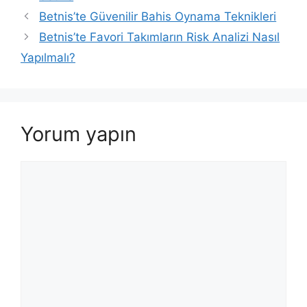
Betnis’te Güvenilir Bahis Oynama Teknikleri
Betnis’te Favori Takımların Risk Analizi Nasıl
Yapılmalı?
Yorum yapın
Yorum