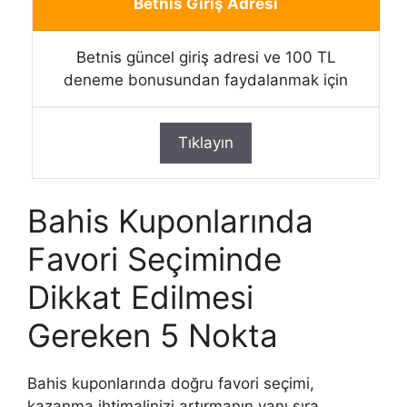
Betnis Giriş Adresi
Betnis güncel giriş adresi ve 100 TL
deneme bonusundan faydalanmak için
Tıklayın
Bahis Kuponlarında
Favori Seçiminde
Dikkat Edilmesi
Gereken 5 Nokta
Bahis kuponlarında doğru favori seçimi,
kazanma ihtimalinizi artırmanın yanı sıra,