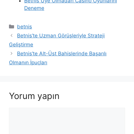
Betnis Üye Olmadan Casino Oyunlarını
Deneme
Kategoriler
betnis
Betnis’te Uzman Görüşleriyle Strateji
Geliştirme
Betnis’te Alt-Üst Bahislerinde Başarılı
Olmanın İpuçları
Yorum yapın
Yorum