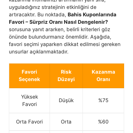
uyguladığınız stratejinin etkinliğini de
artıracaktır. Bu noktada,
Bahis Kuponlarında
Favori – Sürpriz Oranı Nasıl Dengelenir?
sorusuna yanıt ararken, belirli kriterleri göz
önünde bulundurmanız önemlidir. Aşağıda,
favori seçimi yaparken dikkat edilmesi gereken
unsurlar açıklanmaktadır.
Favori
Risk
Kazanma
Seçenek
Düzeyi
Oranı
Yüksek
Düşük
%75
Favori
Orta Favori
Orta
%60