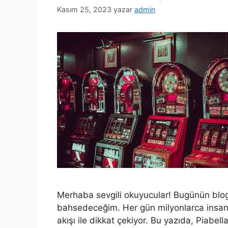
Kasım 25, 2023
yazar
admin
Merhaba sevgili okuyucular! Bugünün blog
bahsedeceğim. Her gün milyonlarca insan ta
akışı ile dikkat çekiyor. Bu yazıda, Piabell