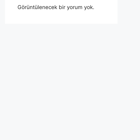
Görüntülenecek bir yorum yok.