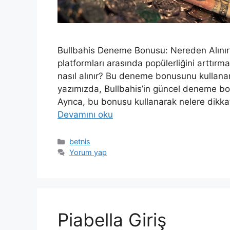
Bullbahis Deneme Bonusu: Nereden Alınır ve
platformları arasında popülerliğini arttı
nasıl alınır? Bu deneme bonusunu kullanara
yazımızda, Bullbahis’in güncel deneme bonu
Ayrıca, bu bonusu kullanarak nelere dikkat
Devamını oku
Kategoriler
betnis
Yorum yap
Piabella Giriş