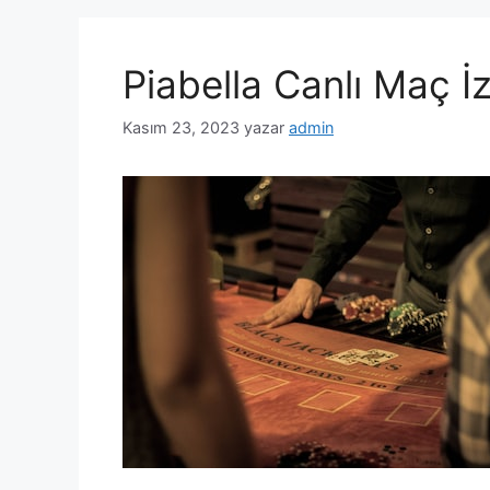
Piabella Canlı Maç İz
Kasım 23, 2023
yazar
admin