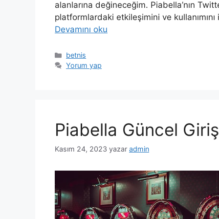
alanlarına değineceğim. Piabella’nın Twitte
platformlardaki etkileşimini ve kullanımını
Devamını oku
Kategoriler
betnis
Yorum yap
Piabella Güncel Giri
Kasım 24, 2023
yazar
admin