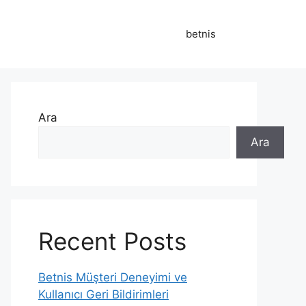
betnis
Ara
Ara
Recent Posts
Betnis Müşteri Deneyimi ve
Kullanıcı Geri Bildirimleri